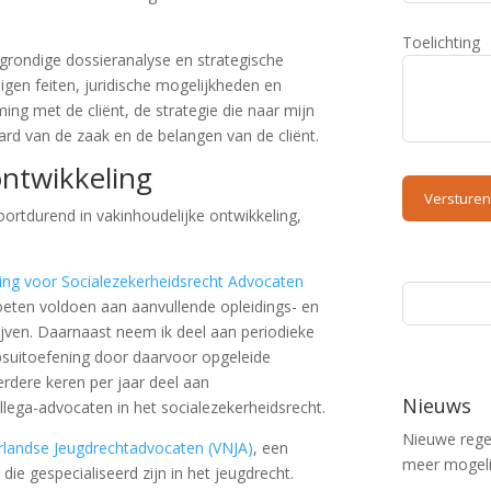
Toelichting
grondige dossieranalyse en strategische
gen feiten, juridische mogelijkheden en
ing met de cliënt, de strategie die naar mijn
aard van de zaak en de belangen van de cliënt.
ontwikkeling
oortdurend in vakinhoudelijke ontwikkeling,
ging voor Socialezekerheidsrecht Advocaten
oeten voldoen aan aanvullende opleidings- en
ijven. Daarnaast neem ik deel aan periodieke
epsuitoefening door daarvoor opgeleide
dere keren per jaar deel aan
Nieuws
llega-advocaten in het socialezekerheidsrecht.
Nieuwe regel
rlandse Jeugdrechtadvocaten (VNJA)
, een
meer mogel
die gespecialiseerd zijn in het jeugdrecht.