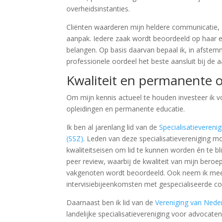
overheidsinstanties.
Cliënten waarderen mijn heldere communicatie, 
aanpak. Iedere zaak wordt beoordeeld op haar ei
belangen. Op basis daarvan bepaal ik, in afstemm
professionele oordeel het beste aansluit bij de 
Kwaliteit en permanente 
Om mijn kennis actueel te houden investeer ik v
opleidingen en permanente educatie.
Ik ben al jarenlang lid van de
Specialisatievereni
(SSZ)
. Leden van deze specialisatievereniging m
kwaliteitseisen om lid te kunnen worden én te bl
peer review, waarbij de kwaliteit van mijn bero
vakgenoten wordt beoordeeld. Ook neem ik meer
intervisiebijeenkomsten met gespecialiseerde co
Daarnaast ben ik lid van de
Vereniging van Nede
landelijke specialisatievereniging voor advocaten 