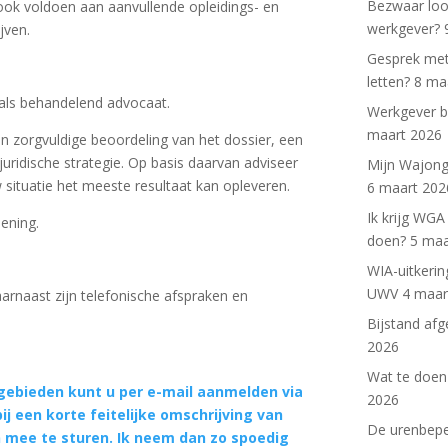
Bezwaar loo
ook voldoen aan aanvullende opleidings- en
werkgever?
ijven.
Gesprek met
letten?
8 ma
j als behandelend advocaat.
Werkgever b
maart 2026
en zorgvuldige beoordeling van het dossier, een
uridische strategie. Op basis daarvan adviseer
Mijn Wajong-
w situatie het meeste resultaat kan opleveren.
6 maart 202
Ik krijg WG
lening.
doen?
5 maa
WIA-uitkeri
UWV
4 maar
aarnaast zijn telefonische afspraken en
Bijstand af
2026
Wat te doen 
ebieden kunt u per e-mail aanmelden via
2026
j een korte feitelijke omschrijving van
De urenbeper
 mee te sturen. Ik neem dan zo spoedig