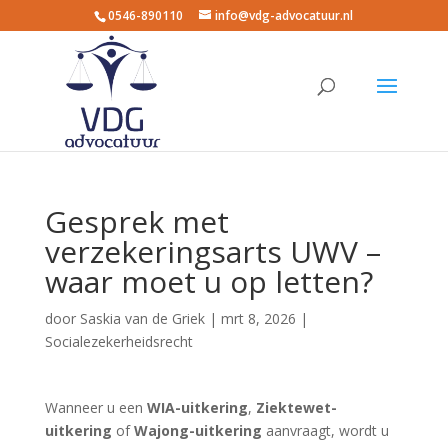
0546-890110
info@vdg-advocatuur.nl
Gesprek met
verzekeringsarts UWV –
waar moet u op letten?
door
Saskia van de Griek
|
mrt 8, 2026
|
Socialezekerheidsrecht
Wanneer u een
WIA-uitkering
,
Ziektewet-
uitkering
of
Wajong-uitkering
aanvraagt, wordt u